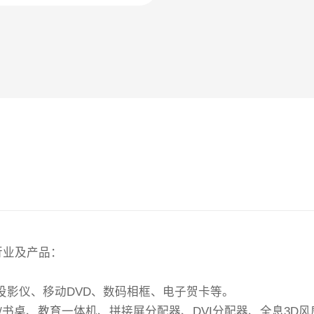
行业及产品：
投影仪、移动DVD、数码相框、电子贺卡等。
几/书桌、教育一体机、拼接屏分配器、DVI分配器、全息3D