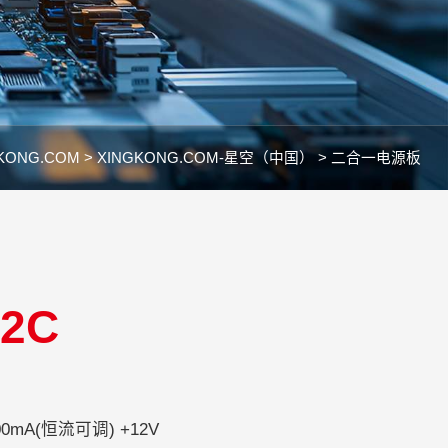
KONG.COM >
XINGKONG.COM-星空（中国） >
二合一电源板
32C
200-240V
00mA(恒流可调) +12V