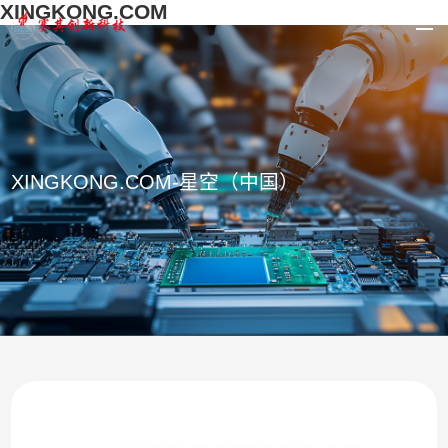
XINGKONG.COM
XINGKONG.COM-星空（中国）