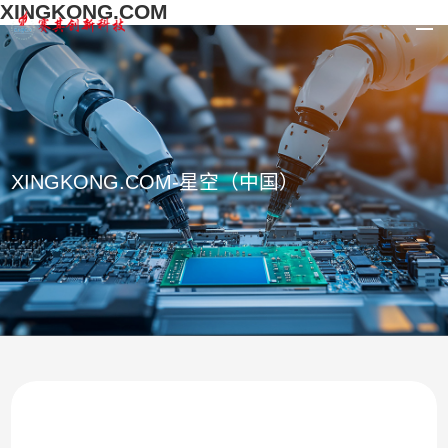
XINGKONG.COM
XINGKONG.COM-星空（中国）