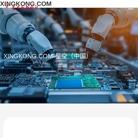
XINGKONG.COM
XINGKONG.COM-星空（中国）