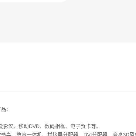
产品：
投影仪、移动DVD、数码相框、电子贺卡等。
几/书桌、教育一体机、拼接屏分配器、DVI分配器、全息3D