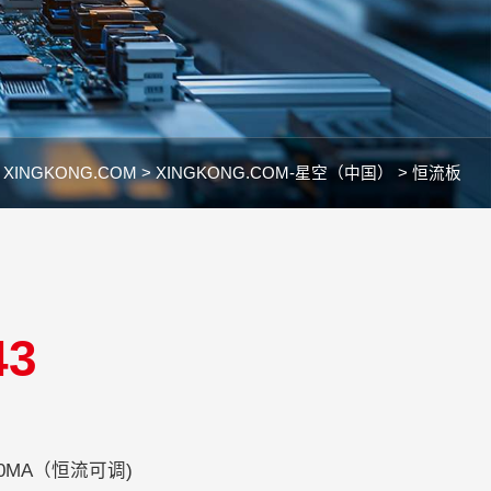
：
XINGKONG.COM >
XINGKONG.COM-星空（中国） >
恒流板
43
800MA（恒流可调)