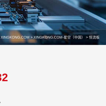
：
XINGKONG.COM >
XINGKONG.COM-星空（中国） >
恒流板
32
50V/240mA