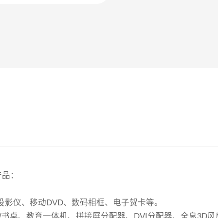
产品：
投影仪、移动DVD、数码相框、电子贺卡等。
几/书桌、教育一体机、拼接屏分配器、DVI分配器、全息3D