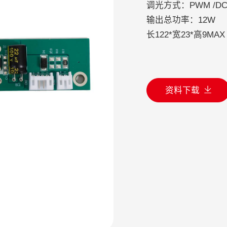
调光方式：PWM /DC
输出总功率：12W
长122*宽23*高9M
资料下载